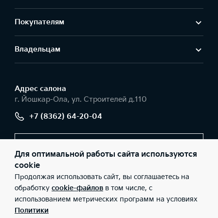
Покупателям
Владельцам
Адрес салонa
г. Йошкар-Ола, ул. Строителей д.110
+7 (8362) 64-20-04
Заказать звонок
Для оптимальной работы сайта используются
cookie
Продолжая использовать сайт, вы соглашаетесь на
© 2026 Юридические лица ООО «АВТО-5» (Фактический адрес:
обработку
cookie-файлов
в том числе, с
г. Йошкар-Ола, ул. Строителей д.110; Телефон: +7 (8362) 64-20-
использованием метрических программ на условиях
04; ИНН: 1215104114; ОГРН: 1051200088940), ООО «Киа Россия и
СНГ» (Фактический адрес: г.Москва, Валовая 26; Телефон: 8 800
Политики
301 08 80; ИНН: 7728674093; ОГРН: 5087746291760) ведут