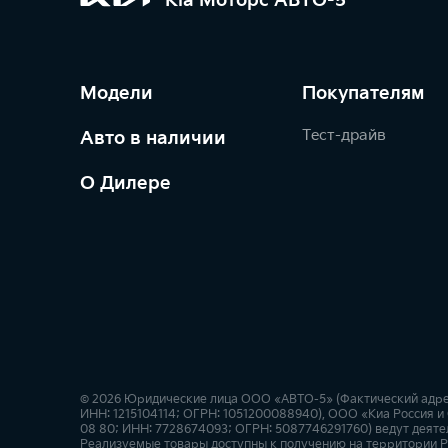
Kia Моторс АВТО-5
Модели
Покупателям
Тест-драйв
Авто в наличии
О Дилере
© 2026 Юридические лица ООО «АВТО-5» (Фактический адрес: 
ИНН: 1215104114; ОГРН: 1051200088940), ООО «Киа Россия и 
08 80; ИНН: 7728674093; ОГРН: 5087746291760) ведут деятел
Реализуемые товары доступны к получению на территории Р