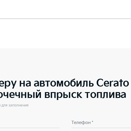
еру на автомобиль
Cerat
точечный впрыск топлива
ы для заполнения
Телефон *