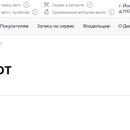
г. Й
 новых авто
Сервис и запчасти
д.110
авто с пробегом
Оригинальное моторное масло
Покупателям
Запись на сервис
Владельцам
О Ди
т
рт