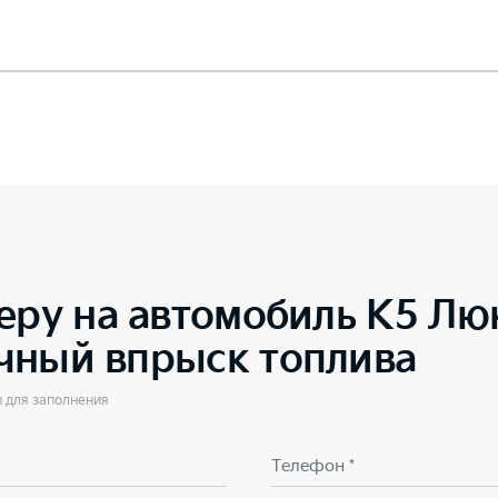
еру на автомобиль
K5 Люк
чный впрыск топлива
ы для заполнения
Телефон *