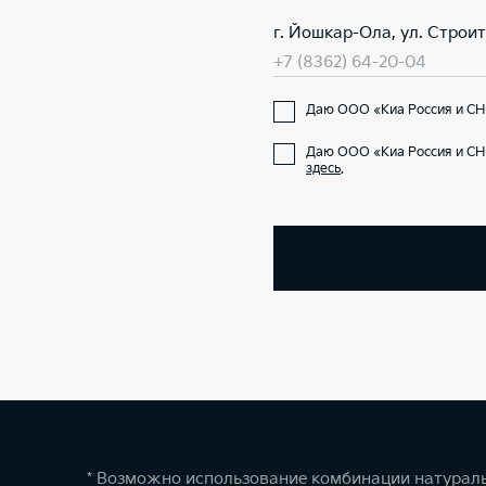
г. Йошкар-Ола, ул. Строит
+7 (8362) 64-20-04
Даю ООО «Киа Россия и СНГ
Даю ООО «Киа Россия и СН
здесь
.
* Возможно использование комбинации натураль