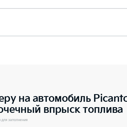
еру на автомобиль
Picant
точечный впрыск топлива
ы для заполнения