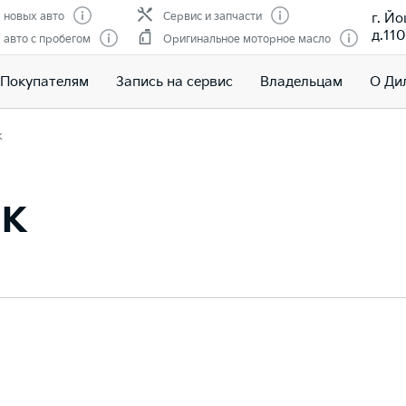
г. Й
 новых авто
Сервис и запчасти
д.110
авто с пробегом
Оригинальное моторное масло
Покупателям
Запись на сервис
Владельцам
О Ди
к
ик