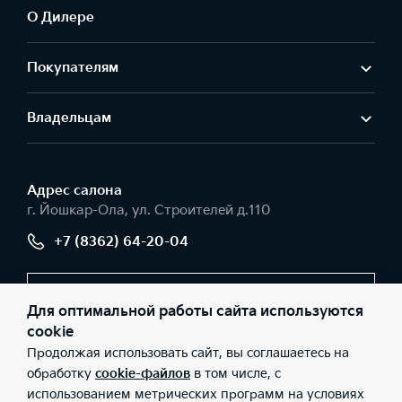
О Дилере
Текущая геолокация автомобиля
Покупателям
Электрорегулировка рулевой колонки с функцией памяти
Владельцам
Автономный режим
Декоративная подсветка интерьера (64 оттенка)
Адрес салонa
г. Йошкар-Ола, ул. Строителей д.110
"Гостевой" режим
+7 (8362) 64-20-04
Премиальная аудиосистема Lexicon с 16 динамиками,
сабвуфером и внешним усилителем
Заказать звонок
Информация о пробках
Для оптимальной работы сайта используются
cookie
Система кругового обзора с 4 камерами (SVM)
Продолжая использовать сайт, вы соглашаетесь на
© 2026 Юридические лица ООО «АВТО-5» (Фактический адрес:
обработку
cookie-файлов
в том числе, с
г. Йошкар-Ола, ул. Строителей д.110; Телефон: +7 (8362) 64-20-
Построение маршрута с учетом пробок
использованием метрических программ на условиях
04; ИНН: 1215104114; ОГРН: 1051200088940), ООО «Киа Россия и