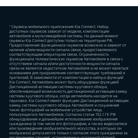
Интерьер с отделкой вставками из натурального дерева
впрыска
OCN
Управление обогревом сидений
Система безопасного выхода (SEW)
H00H / H00I
Зеркала для пассажиров задних сидений с подсветкой
Мощность, л.с.
* Сервисы мобильного приложения Kia Connect. Набор
доступных сервисов зависит от модели, комплектации
249
автомобиля и мультимедийной системы. На данный момент
Модельный год
Управление вентиляцией сидений
сервисы Kia Connect доступны только на территории РФ.
Система предотвращения бокового столкновения при
Предоставление функционала сервисов возможно и зависит от
2022
выезде с парковки задним ходом (RCCA)
наличия и/или мощности сигнала связи, предоставляемого
Задний центральный подлокотник с системой управления
Крутящий момент, Н·м
соответствующим оператором связи. Ограниченность
мультимедиа и климат-контролем
функционала телематических сервисов Автомобиля в связи с
347
отсутствием сигнала и/или достаточности мощности сигнала
Год производства
Дистанционное открытие/закрытие дверей
связи не является недостатком Автомобиля и не может являться
основанием для предъявления соответствующих требований и
2022
претензий. В зависимости от комплектации и набора функций
Камеры, отображающие слепые зоны на панель приборов (BVM)
Тип двигателя
Kia Connect, Автомобиль может быть оборудован функцией
Мультимедийная система для пассажиров задних сидений
Дистанционной активации системы кругового обзора,
Бензин
обеспечивающей возможность дистанционной активации камер
системы кругового обзора, когда автомобиль находится на
Открытие/закрытие окон
парковке. Kia Connect имеет функцию Дистанционной активации
камер системы кругового обзора Автомобиля и сохранения
Система предотвращения столкновения с автомобилем в слепой
Коробка передач
таких фотографий на мобильном устройстве лица,
зоне (BCA)
Беспроводная зарядка для мобильных устройств для
пользующегося Автомобилем. Согласно статье 152.1 ГК РФ
пассажиров задних сидений
Автомат (8AT)
обнародование и дальнейшее использование изображения
гражданина (в том числе его фотографии, а также видеозаписи
Управление аварийным сигналом
или произведения изобразительного искусства, в которых он
изображен) допускаются только с согласия этого гражданина за
Привод
исключением случаев, установленных указанной статьей.