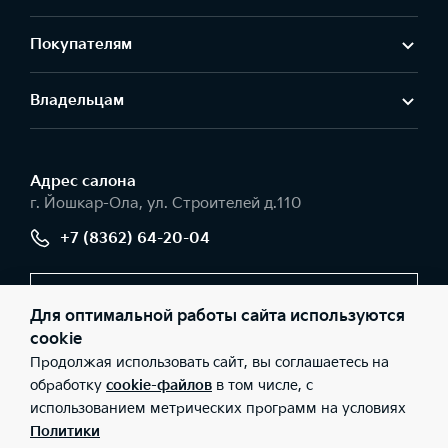
Покупателям
Владельцам
Адрес салонa
г. Йошкар-Ола, ул. Строителей д.110
+7 (8362) 64-20-04
Заказать звонок
Для оптимальной работы сайта используются
cookie
Продолжая использовать сайт, вы соглашаетесь на
© 2026 Юридические лица ООО «АВТО-5» (Фактический адрес:
обработку
cookie-файлов
в том числе, с
г. Йошкар-Ола, ул. Строителей д.110; Телефон: +7 (8362) 64-20-
использованием метрических программ на условиях
04; ИНН: 1215104114; ОГРН: 1051200088940), ООО «Киа Россия и
СНГ» (Фактический адрес: г.Москва, Валовая 26; Телефон: 8 800
Политики
301 08 80; ИНН: 7728674093; ОГРН: 5087746291760) ведут