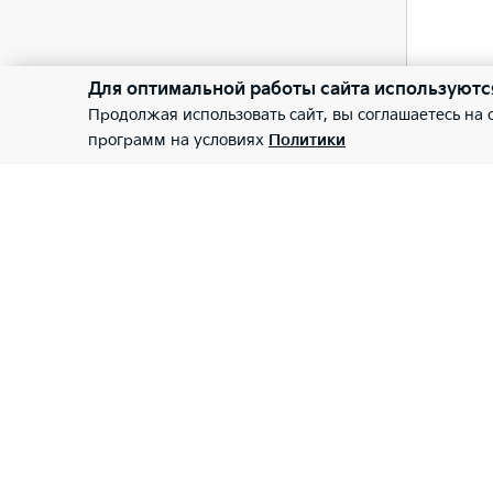
Бесп
—
—
Для оптимальной работы сайта используютс
Рейл
Двух
Продолжая использовать сайт, вы соглашаетесь на
—
программ на условиях
Политики
—
Круи
—
Ключ
—
Сист
—