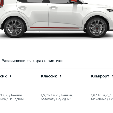
Различающиеся характеристики
сик
Классик
Комфорт
23 л. c. / Бензин,
1.6 / 123 л. c. / Бензин,
1.6 / 123 л. c. /
ика / Передний
Автомат / Передний
Механика / П