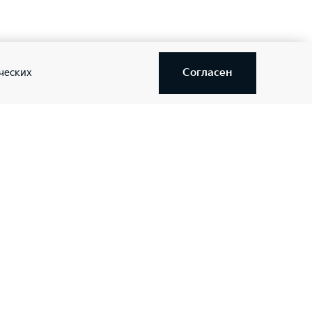
—
—
—
Согласен
ческих
—
—
—
вигателя кнопкой
—
—