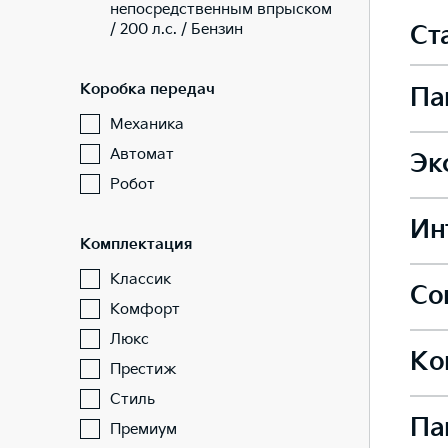
непосредственным впрыском
/ 200 л.с. / Бензин
Ст
Коробка передач
Па
Механика
Автомат
Эк
Подо
Робот
—
Ин
Стал
Комплектация
Подо
Классик
Со
Сиде
—
Комфорт
Легк
—
Люкс
Ко
Инте
Подо
—
Престиж
Элем
—
Стиль
—
Па
—
Беск
Премиум
Легк