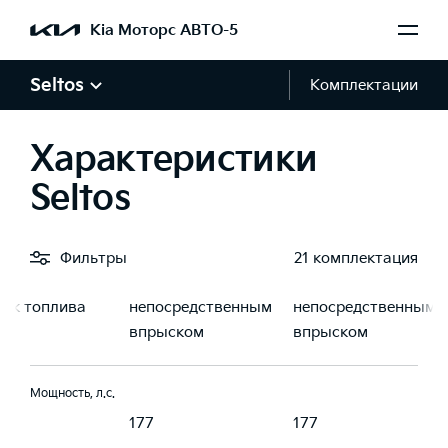
190
190
Kia Моторс АВТО-5
Seltos
Комплектации
Объём багажника, л
433
433
Характеристики
Двигатель и трансмиссия
Seltos
Двигатель
1.6 С
1.6 С
Фильтры
21 комплектация
готочечный
турбонаддувом и
турбонаддувом и
ск топлива
непосредственным
непосредственным
впрыском
впрыском
Мощность, л.с.
177
177